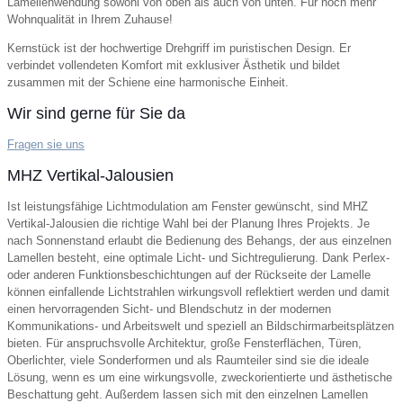
Lamellenwendung sowohl von oben als auch von unten. Für noch mehr
Wohnqualität in Ihrem Zuhause!
Kernstück ist der hochwertige Drehgriff im puristischen Design. Er
verbindet vollendeten Komfort mit exklusiver Ästhetik und bildet
zusammen mit der Schiene eine harmonische Einheit.
Wir sind gerne für Sie da
Fragen sie uns
MHZ Vertikal-Jalousien
Ist leistungsfähige Lichtmodulation am Fenster gewünscht, sind MHZ
Vertikal-Jalousien die richtige Wahl bei der Planung Ihres Projekts. Je
nach Sonnenstand erlaubt die Bedienung des Behangs, der aus einzelnen
Lamellen besteht, eine optimale Licht- und Sichtregulierung. Dank Perlex-
oder anderen Funktionsbeschichtungen auf der Rückseite der Lamelle
können einfallende Lichtstrahlen wirkungsvoll reflektiert werden und damit
einen hervorragenden Sicht- und Blendschutz in der modernen
Kommunikations- und Arbeitswelt und speziell an Bildschirmarbeitsplätzen
bieten. Für anspruchsvolle Architektur, große Fensterflächen, Türen,
Oberlichter, viele Sonderformen und als Raumteiler sind sie die ideale
Lösung, wenn es um eine wirkungsvolle, zweckorientierte und ästhetische
Beschattung geht. Außerdem lassen sich mit den einzelnen Lamellen